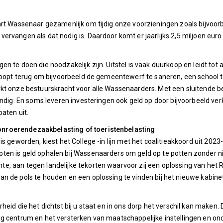
art Wassenaar gezamenlijk om tijdig onze voorzieningen zoals bijvoo
rvangen als dat nodig is. Daardoor komt er jaarlijks 2,5 miljoen euro 
 te doen die noodzakelijk zijn. Uitstel is vaak duurkoop en leidt tot
 loopt terug om bijvoorbeeld de gemeentewerf te saneren, een school 
kt onze bestuurskracht voor alle Wassenaarders. Met een sluitende b
tandig. En soms leveren investeringen ook geld op door bijvoorbeeld 
aten uit.
nroerendezaakbelasting of toeristenbelasting
s geworden, kiest het College -in lijn met het coalitieakkoord uit 202
en is geld ophalen bij Wassenaarders om geld op te potten zonder ni
, aan tegen landelijke tekorten waarvoor zij een oplossing van het Ri
n de pols te houden en een oplossing te vinden bij het nieuwe kabinet
heid die het dichtst bij u staat en in ons dorp het verschil kan make
ig centrum en het versterken van maatschappelijke instellingen en o