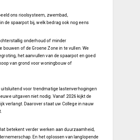
rbeeld ons rioolsysteem, zwembad,
in de spaarpot bij, welk bedrag ook nog eens
 achterstallig onderhoud of minder
te bouwen of de Groene Zone in te vullen. We
egroting, het aanvullen van de spaarpot en goed
verkoop van grond voor woningbouw of
3- uitsluitend voor trendmatige lastenverhogingen
euwe uitgaven niet nodig. Vanaf 2026 kijkt de
jk verlangt. Daarover staat uw College in nauw
.
n. Dat betekent verder werken aan duurzaamheid,
ndernemerschap. En het oplossen van langlopende