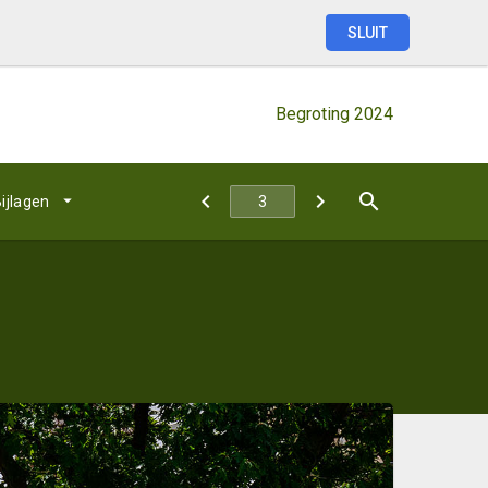
SLUIT
Begroting
2024
ijlagen