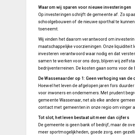
Waarom wij sparen voor nieuwe investeringen
Op investeringen schrijft de gemeente af. Zo spa
schoolgebouwen of de nieuwe sporthal te kunnen ve
toeneemt.
Wij vinden het daarom verantwoord om investeringen
maatschappelijke voorzieningen. Onze liquiditeit
investeren verantwoord waar nodig en dat verster
samen te werken voor ons dorp, blijven wij zelfs
bedrijventerreinen. De kosten gaan soms voor de b
De Wassenaarder op 1:
Geen verhoging van de o
Hoewel het leven de afgelopen jaren fors duurder i
voor inwoners en ondernemers. Met prudent begrot
gemeente Wassenaar, net als elke andere gemeente
contact met gemeenten in onze regio om vinger aa
Tot slot; het leven bestaat uit meer dan cijfers
De gemeente is geen bank of bedrijf, maar de over
meer sportmogelijkheden, goede zorg, een gezell