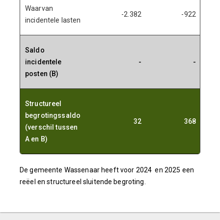
Waarvan
-2.382
-922
incidentele lasten
Saldo
incidentele
-
-
posten (B)
Structureel
begrotingssaldo
32
368
(verschil tussen
-
A en B)
De gemeente Wassenaar heeft voor 2024 en 2025 een
reëel en structureel sluitende begroting.