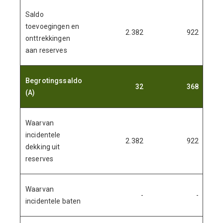
Saldo
toevoegingen en
2.382
922
onttrekkingen
aan reserves
Begrotingssaldo
32
368
(A)
-
Waarvan
incidentele
2.382
922
dekking uit
reserves
Waarvan
-
-
incidentele baten