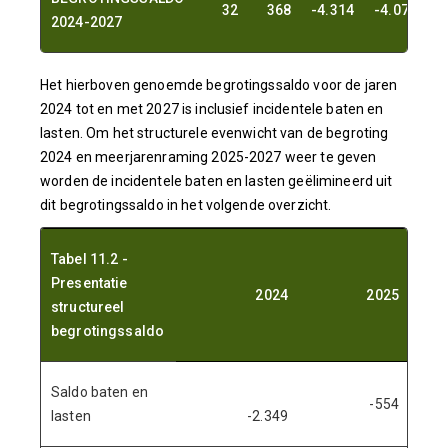
32
368
-4.314
-4.077
2024-2027
Het hierboven genoemde begrotingssaldo voor de jaren
2024 tot en met 2027 is inclusief incidentele baten en
lasten. Om het structurele evenwicht van de begroting
2024 en meerjarenraming 2025-2027 weer te geven
worden de incidentele baten en lasten geëlimineerd uit
dit begrotingssaldo in het volgende overzicht.
Tabel 11.2 -
Presentatie
2024
2025
structureel
begrotingssaldo
Saldo baten en
-554
lasten
-2.349
-