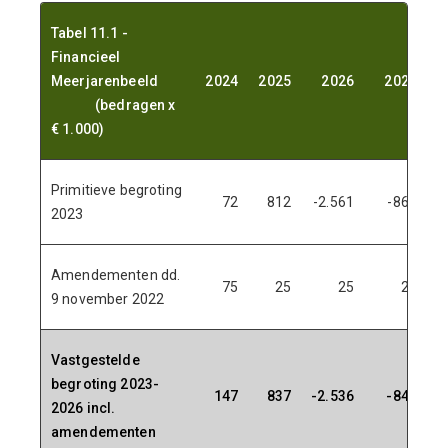
Tabel 11.1 -
Financieel
Meerjarenbeeld
2024
2025
2026
2027
(bedragen x
€ 1.000)
Primitieve begroting
72
812
-2.561
-868
2023
Amendementen dd.
75
25
25
25
9 november 2022
Vastgestelde
begroting 2023-
147
837
-2.536
-843
2026 incl.
amendementen