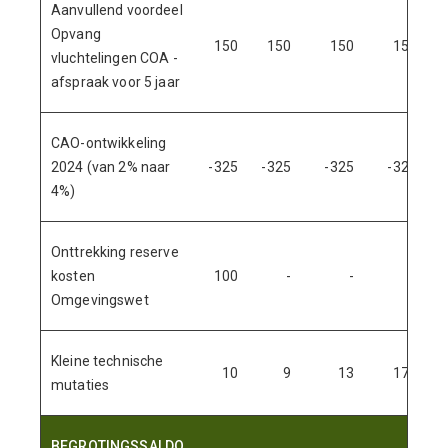
Aanvullend voordeel
Opvang
150
150
150
150
vluchtelingen COA -
afspraak voor 5 jaar
CAO-ontwikkeling
2024 (van 2% naar
-325
-325
-325
-325
4%)
Onttrekking reserve
kosten
100
-
-
-
Omgevingswet
Kleine technische
10
9
13
174
mutaties
BEGROTINGSSALDO