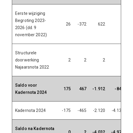
Eerste wijziging
Begroting 2023-
26
-372
622
0
2026 (dd. 9
november 2022)
Structurele
doorwerking
2
2
2
2
Najaarsnota 2022
Saldo voor
175
467
-1.912
-841
Kadernota 2024
Kadernota 2024
-175
-465
-2.120
-4.131
Saldo na Kadernota
0
2
-4.032
-4.972