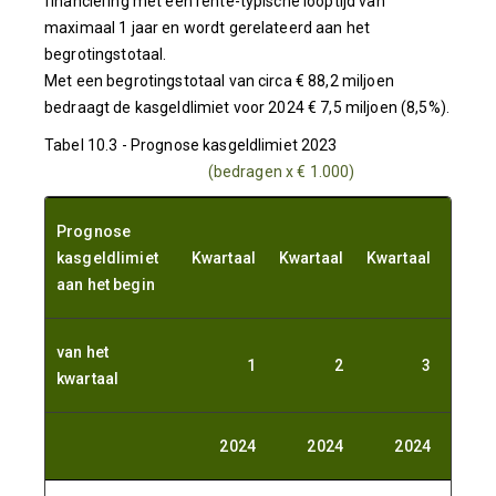
financiering met een rente-typische looptijd van
maximaal 1 jaar en wordt gerelateerd aan het
begrotingstotaal.
Met een begrotingstotaal van circa € 88,2 miljoen
bedraagt de kasgeldlimiet voor 2024 € 7,5 miljoen (8,5%).
Tabel 10.3 - Prognose kasgeldlimiet 2023
(bedragen x € 1.000)
Prognose
kasgeldlimiet
Kwartaal
Kwartaal
Kwartaal
Kwart
aan het begin
van het
1
2
3
kwartaal
2024
2024
2024
2