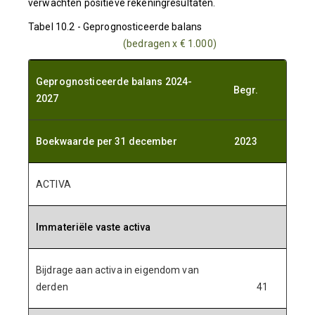
verwachten positieve rekeningresultaten.
Tabel 10.2 - Geprognosticeerde balans
(bedragen x € 1.000)
Geprognosticeerde balans 2024-
Begr.
Begr
2027
Boekwaarde per 31 december
2023
202
ACTIVA
Immateriële vaste activa
Bijdrage aan activa in eigendom van
derden
41
3