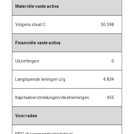
Materiële vaste activa
Volgens staat C
50.598
52.
Financiële vaste activa
Uitzettingen
0
Langlopende leningen u/g
4.834
4.
Kapitaalverstrekkingen/deelnemingen
455
4
Voorraden