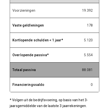
Voorzieningen
19.392
18.
Vaste geldleningen
178
1
Kortlopende schulden < 1 jaar*
5.120
5.
Overlopende passiva*
5.554
5.
Totaal passiva
88.081
84.
Financieringssaldo
0
* Volgen uit de bedrijfsvoering, op basis van het 3-
jaarsgemiddelde van de laatste 3 jaarrekeningen.