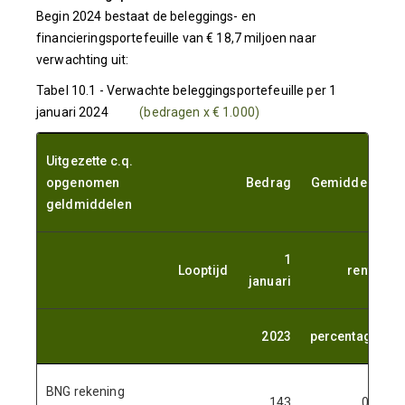
Begin 2024 bestaat de beleggings- en
financieringsportefeuille van € 18,7 miljoen naar
verwachting uit:
Tabel 10.1 - Verwachte beleggingsportefeuille per 1
januari 2024
(bedragen x € 1.000)
Uitgezette c.q.
opgenomen
Bedrag
Gemiddeld
geldmiddelen
1
Looptijd
rente
E
januari
2023
percentage
BNG rekening
143
0,0
d