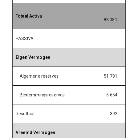
Totaal Activa
88.081
84.1
PASSIVA
Eigen Vermogen
Algemene reserves
51.791
50.
Bestemmingsreserves
5.654
5.
Resultaat
392
Vreemd Vermogen