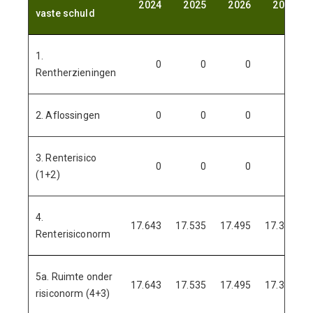
2024
2025
2026
2027
vaste schuld
1.
0
0
0
0
Rentherzieningen
2. Aflossingen
0
0
0
0
3. Renterisico
0
0
0
0
(1+2)
4.
17.643
17.535
17.495
17.327
Renterisiconorm
5a. Ruimte onder
17.643
17.535
17.495
17.327
risiconorm (4+3)