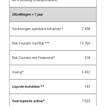
MPG (bouwgrondexploitaties)
Uitzettingen < 1 jaar
Vorderingen openbare lichamen *
7.458
7.
Rek Courant met Rijk ***
13.760
7.
Rek Courant niet financieel*
318
3
Overig*
3.452
3.
Liquide middelen **
143
1
Overlopende activa*
7.022
7.