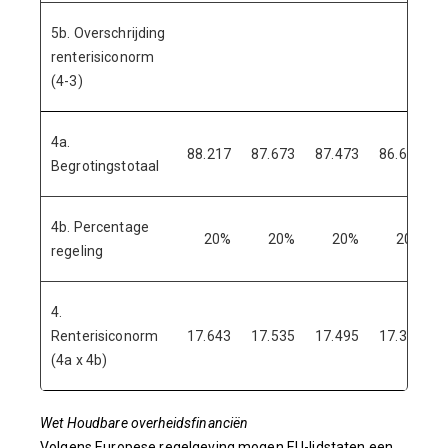
5b. Overschrijding
renterisiconorm
(4-3)
4a.
88.217
87.673
87.473
86.637
Begrotingstotaal
4b. Percentage
20%
20%
20%
20%
regeling
4.
Renterisiconorm
17.643
17.535
17.495
17.327
(4a x 4b)
Wet Houdbare overheidsfinanciën
Volgens Europese regelgeving mogen EU-lidstaten een