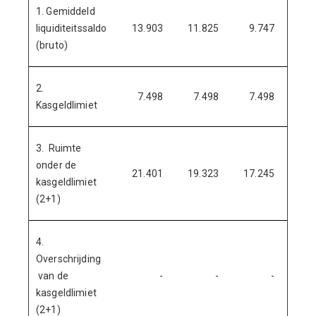
1. Gemiddeld
liquiditeitssaldo
13.903
11.825
9.747
7.
(bruto)
2.
7.498
7.498
7.498
7.
Kasgeldlimiet
3. Ruimte
onder de
21.401
19.323
17.245
15.
kasgeldlimiet
(2+1)
4.
Overschrijding
van de
-
-
-
kasgeldlimiet
(2+1)