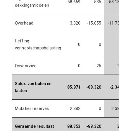
58.669
-535
58.134
5
dekkingsmiddelen
Overhead
3.320
-15.055
-11.735
Heffing
0
0
0
vennootschapsbelasting
Onvoorzien
0
-26
-26
Saldo van baten en
85.971
-88.320
-2.349
8
lasten
Mutaties reserves
2.382
0
2.382
Geraamde resultaat
88.353
-88.320
32
8