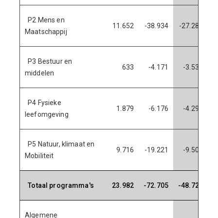
P2 Mens en
11.652
-38.934
-27.281
1
Maatschappij
P3 Bestuur en
633
-4.171
-3.538
middelen
P4 Fysieke
1.879
-6.176
-4.296
leefomgeving
P5 Natuur, klimaat en
9.716
-19.221
-9.505
1
Mobiliteit
Totaal programma's
23.982
-72.705
-48.723
2
Algemene