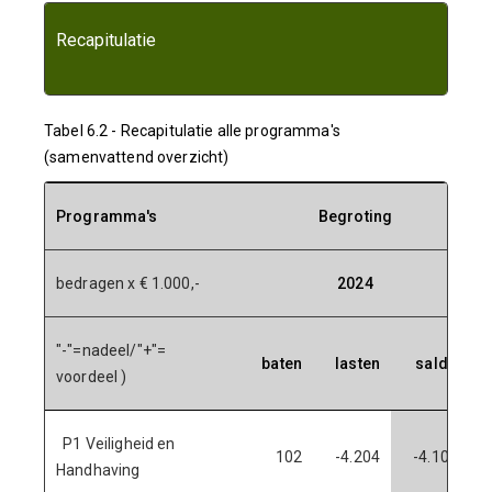
Recapitulatie
Tabel 6.2 - Recapitulatie alle programma's
(samenvattend overzicht)
Programma's
Begroting
bedragen x € 1.000,-
2024
"-"=nadeel/"+"=
baten
lasten
saldo
voordeel )
P1 Veiligheid en
102
-4.204
-4.103
Handhaving