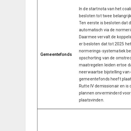
In de startnota van het coal
besloten tot twee belangri
Ten eerste is besloten dat 
automatisch via de normer
Daarmee vervalt de koppeli
er besloten dat tot 2025 he
normerings-systematiek be
Gemeentefonds
opschorting van de omstred
maatregelen leiden ertoe da
neerwaartse bijstelling van
gemeentefonds heeft plaats
Rutte IV demissionair en is 
plannen onverminderd voort
plaatsvinden.