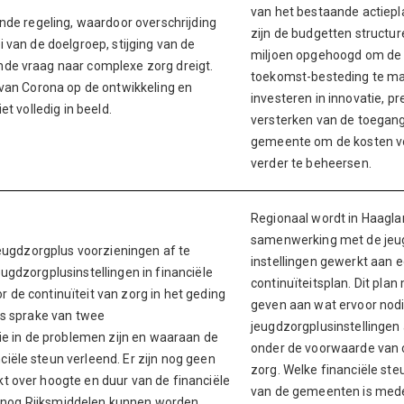
van het bestaande actiepl
nde regeling, waardoor overschrijding
zijn de budgetten structur
 van de doelgroep, stijging van de
miljoen opgehoogd om de
de vraag naar complexe zorg dreigt.
toekomst-besteding te ma
 van Corona op de ontwikkeling en
investeren in innovatie, pr
et volledig in beeld.
versterken van de toegan
gemeente om de kosten v
verder te beheersen.
Regionaal wordt in Haagla
samenwerking met de jeu
jeugdzorgplus voorzieningen af te
instellingen gewerkt aan 
gdzorgplusinstellingen in financiële
continuïteitsplan. Dit plan 
de continuïteit van zorg in het geding
geven aan wat ervoor nodi
is sprake van twee
jeugdzorgplusinstellingen
ie in de problemen zijn en waaraan de
onder de voorwaarde van c
ële steun verleend. Er zijn nog geen
zorg. Welke financiële ste
 over hoogte en duur van de financiële
van de gemeenten is mede
er nog Rijksmiddelen kunnen worden