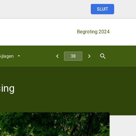
SLUIT
Begroting
2024
ijlagen
ing