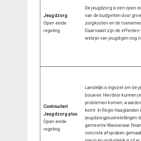
De jeugdzorg is een open ei
Jeugdzorg
van de budgetten door groei
Open einde
zorgkosten en de toenemen
regeling
Daarnaast zijn de effecten
welzijn van jeugdigen nog ni
Landelijk is ingezet om de 
bouwen. Hierdoor kunnen jeu
problemen komen, waardoor 
Continuïteit
komt. In Regio Haaglanden 
Jeugdzorg plus
jeugdzorgplusinstellingen d
Open einde
gemeente Wassenaar financi
regeling
concrete afspraken gemaakt
steun en onduidelijk is of 