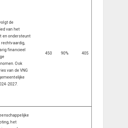
olgt de
ied van het
t en ondersteunt
 rechtvaardig,
rig financieel
450
90%
405
ige
enomen. Ook
vies van de VNG
 gemeentelijke
024-2027.
eenschappelijke
ting, het