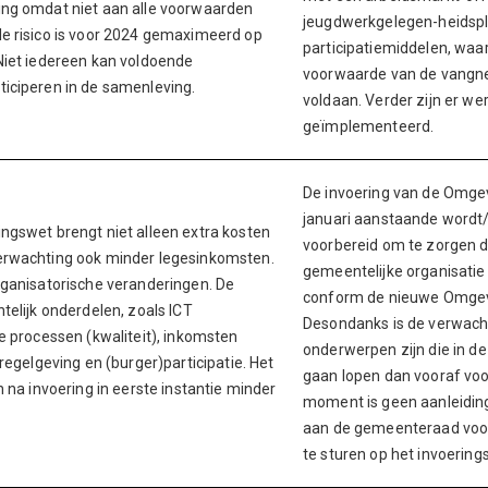
ng omdat niet aan alle voorwaarden
jeugdwerkgelegen-heidspl
e risico is voor 2024 gemaximeerd op
participatiemiddelen, waa
Niet iedereen kan voldoende
voorwaarde van de vangne
iciperen in de samenleving.
voldaan. Verder zijn er w
geïmplementeerd.
De invoering van de Omge
januari aanstaande wordt/
ngswet brengt niet alleen extra kosten
voorbereid om te zorgen d
erwachting ook minder legesinkomsten.
gemeentelijke organisatie
rganisatorische veranderingen. De
conform de nieuwe Omge
telijk onderdelen, zoals ICT
Desondanks is de verwacht
e processen (kwaliteit), inkomsten
onderwerpen zijn die in de
regelgeving en (burger)participatie. Het
gaan lopen dan vooraf voor
 na invoering in eerste instantie minder
moment is geen aanleidin
aan de gemeenteraad voor
te sturen op het invoerings