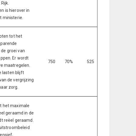
Rijk.
 is hierover in
 ministerie.
oten tot het
sparende
de groei van
ppen. Er wordt
750
70%
525
ve maatregelen.
 lasten blijft
an de vergrijzing
aar zorg.
t het maximale
eel geraamd in de
dt reëel geraamd.
uitstroombeleid
ensief,