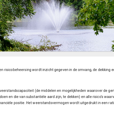
 risicobeheersing wordt inzicht gegeven in de omvang, de dekking e
weerstandscapaciteit (de middelen en mogelijkheden waarover de ge
en en die van substantiële aard zijn, te dekken) en alle risico’s waa
e financiële positie. Het weerstandsvermogen wordt uitgedrukt in een 