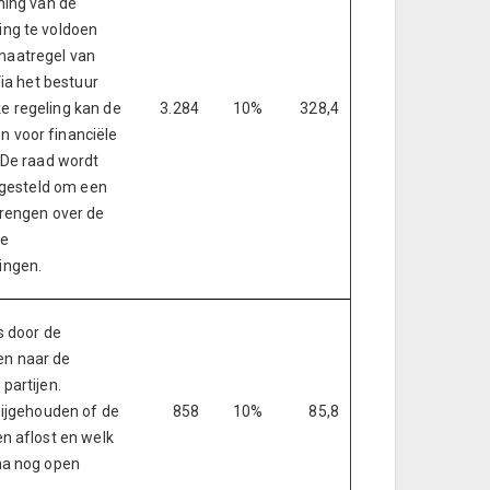
ning van de
ing te voldoen
maatregel van
Via het bestuur
e regeling kan de
3.284
10%
328,4
 voor financiële
 De raad wordt
d gesteld om een
brengen over de
de
ingen.
s door de
en naar de
partijen.
bijgehouden of de
858
10%
85,8
n aflost en welk
na nog open