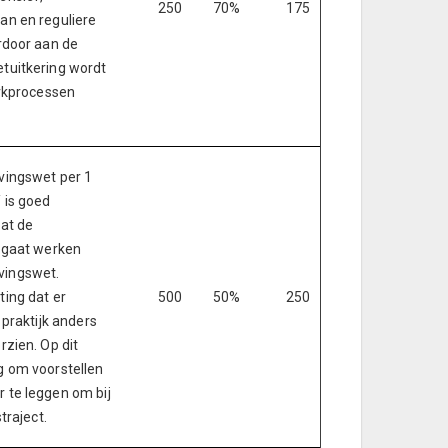
250
70%
175
an en reguliere
rdoor aan de
tuitkering wordt
erkprocessen
vingswet per 1
 is goed
at de
 gaat werken
vingswet.
ing dat er
500
50%
250
 praktijk anders
zien. Op dit
g om voorstellen
 te leggen om bij
traject.