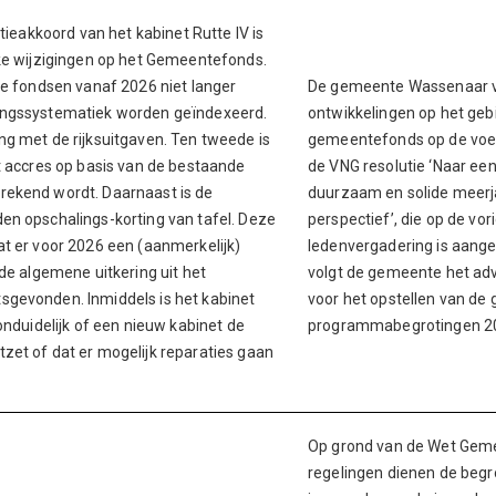
itieakkoord van het kabinet Rutte IV is
jke wijzigingen op het Gemeentefonds.
de fondsen vanaf 2026 niet langer
De gemeente Wassenaar v
ingssystematiek worden geïndexeerd.
ontwikkelingen op het geb
ng met de rijksuitgaven. Ten tweede is
gemeentefonds op de voe
t accres op basis van de bestaande
de VNG resolutie ‘Naar een
rekend wordt. Daarnaast is de
duurzaam en solide meerja
en opschalings-korting van tafel. Deze
perspectief’, die op de vor
t er voor 2026 een (aanmerkelijk)
ledenvergadering is aang
 de algemene uitkering uit het
volgt de gemeente het ad
gevonden. Inmiddels is het kabinet
voor het opstellen van de
onduidelijk of een nieuw kabinet de
programmabegrotingen 2
zet of dat er mogelijk reparaties gaan
Op grond van de Wet Gem
regelingen dienen de begro