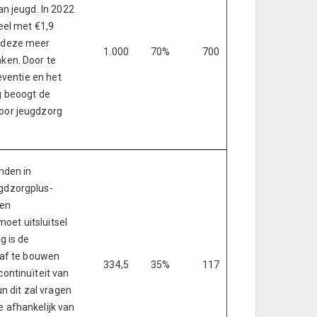
an jeugd. In 2022
eel met €1,9
 deze meer
1.000
70%
700
ken. Door te
eventie en het
g beoogt de
oor jeugdzorg
nden in
gdzorgplus-
een
moet uitsluitsel
g is de
 af te bouwen
334,5
35%
117
ontinuïteit van
un dit zal vragen
 afhankelijk van