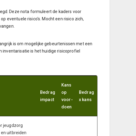
egd. Deze nota formuleert de kaders voor
 eventuele risico's. Mocht een risico zich,
 vangen.
elangrijk is om mogelijke gebeurtenissen met een
ventarisatie is het huidige risicoprofiel
Kans
Bedrag
op
Bedrag
impact
voor-
x kans
doen
or jeugdzorg
 en uitbreiden