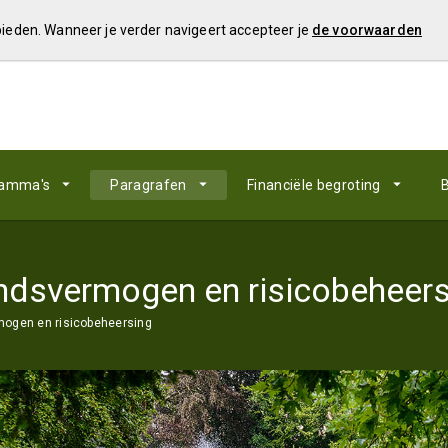
 bieden. Wanneer je verder navigeert accepteer je
de voorwaarden
ramma's
Paragrafen
Financiële begroting
B
ndsvermogen en risicobeheers
ogen en risicobeheersing