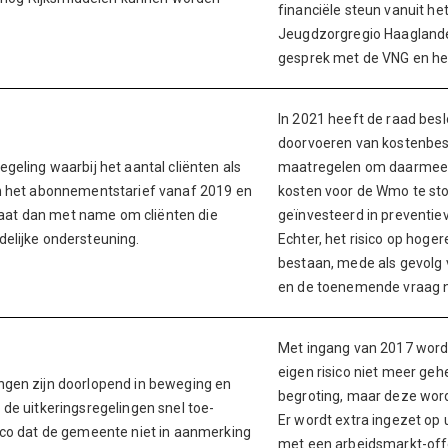
financiële steun vanuit het 
Jeugdzorgregio Haaglanden
gesprek met de VNG en het
In 2021 heeft de raad besl
doorvoeren van kostenbe
geling waarbij het aantal cliënten als
maatregelen om daarmee 
n het abonnementstarief vanaf 2019 en
kosten voor de Wmo te sto
t gaat dan met name om cliënten die
geïnvesteerd in preventie
elijke ondersteuning.
Echter, het risico op hogere
bestaan, mede als gevolg v
en de toenemende vraag n
Met ingang van 2017 word
eigen risico niet meer geh
gen zijn doorlopend in beweging en
begroting, maar deze wor
de uitkeringsregelingen snel toe-
Er wordt extra ingezet op 
ico dat de gemeente niet in aanmerking
met een arbeidsmarkt-off