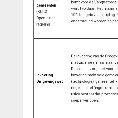
komt voor de Vangnetregeli
gemeenten
wordt voldaan. Het maximal
(BUIG)
10% budgetoverschrijding. 
Open einde
ondersteund worden en part
regeling
De invoering van de Omgevi
met zich mee, maar naar v
Daarnaast zorgt het voor o
Invoering
invoering raakt vele gemeen
Omgevingswet
(technologie), gemeentelijk
(leges en heffingen), milieu
risico bestaat dat processen
soepel verlopen.