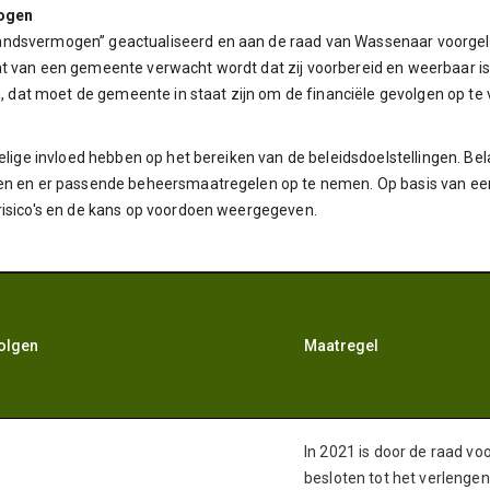
ogen
andsvermogen” geactualiseerd en aan de raad van Wassenaar voorgel
 van een gemeente verwacht wordt dat zij voorbereid en weerbaar is op
at moet de gemeente in staat zijn om de financiële gevolgen op te
delige invloed hebben op het bereiken van de beleidsdoelstellingen. B
n en er passende beheersmaatregelen op te nemen. Op basis van een in
risico's en de kans op voordoen weergegeven.
volgen
Maatregel
In 2021 is door de raad vo
besloten tot het verlengen