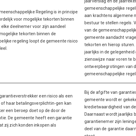
jaarverslag en de jaarreke
gemeenschappelijke regel
eenschappelijke Regeling is in principe
aan krachtens algemene 
rdelijk voor mogelijke tekorten binnen
bestuur te stellen regels. 
 elke deelnemer voor zijn aandeel
van de gemeenschappelijk
 mogelijke tekorten binnen de
gemeente aandacht vragen
ijke regeling loopt de gemeente risico
tekorten en hierop sturen.
eel.
jaarlijks in de gelegenhei
zienswijze naar voren te 
ontwerpbegrotingen van 
gemeenschappelijke regel
Bij de afgifte van garantie
arantieverstrekker een risico als een
gemeente wordt er gekek
 of haar betalingsverplichtin-gen kan
kredietwaardigheid van de 
ker een beroep doet op de door de
Daarnaast wordt jaarlijks 
ie. De gemeente heeft een garantie
garantienemer zijn leninge
t zij zich konden inkopen als
deel van de garantie daar