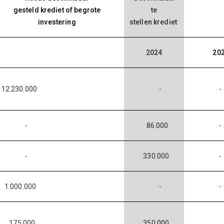
gesteld krediet of begrote
te
investering
stellen krediet
2024
20
2.230.000
-
-
86.000
-
330.000
.000.000
-
175.000
350.000