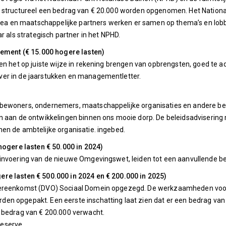
 structureel een bedrag van € 20.000 worden opgenomen. Het Nationaa
 en maatschappelijke partners werken er samen op thema’s en lobby 
r als strategisch partner in het NPHD.
ment (€ 15.000 hogere lasten)
 en het op juiste wijze in rekening brengen van opbrengsten, goed te 
er in de jaarstukken en managementletter.
 bewoners, ondernemers, maatschappelijke organisaties en andere be
n aan de ontwikkelingen binnen ons mooie dorp. De beleidsadvisering 
en de ambtelijke organisatie. ingebed.
(hogere lasten € 50.000 in 2024)
 invoering van de nieuwe Omgevingswet, leiden tot een aanvullende b
e lasten € 500.000 in 2024 en € 200.000 in 2025)
vereenkomst (DVO) Sociaal Domein opgezegd. De werkzaamheden voor h
n opgepakt. Een eerste inschatting laat zien dat er een bedrag van €
 bedrag van € 200.000 verwacht.
eserve.