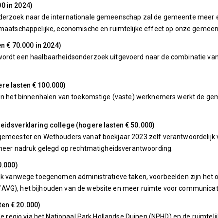
0 in 2024)
derzoek naar de internationale gemeenschap zal de gemeente meer en 
 maatschappelijke, economische en ruimtelijke effect op onze gemeen
 € 70.000 in 2024)
ordt een haalbaarheidsonderzoek uitgevoerd naar de combinatie van cu
re lasten € 100.000)
nt en het binnenhalen van toekomstige (vaste) werknemers werkt de
heidsverklaring college (hogere lasten € 50.000)
rgemeester en Wethouders vanaf boekjaar 2023 zelf verantwoordelijk
s meer nadruk gelegd op rechtmatigheidsverantwoording.
0.000)
lijk vanwege toegenomen administratieve taken, voorbeelden zijn het
AVG), het bijhouden van de website en meer ruimte voor communicat
ten € 20.000)
 de regio via het Nationaal Park Hollandse Duinen (NPHD) en de ruimtel