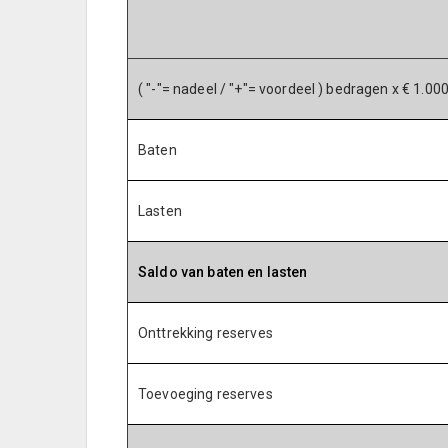
( "-"= nadeel / "+"= voordeel ) bedragen x € 1.00
Baten
Lasten
Saldo van baten en lasten
Onttrekking reserves
Toevoeging reserves