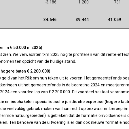
-3.186
1.200
731
34.646
39.444
41.059
n in € 50.000 in 2025)
t zien. We verwachten t/m 2025 nog te profiteren van dit rente-effect,
nomen ten opzicht van de huidige stand.
(hogere baten € 2.200.000)
ld van het Rijk om hun taken uit te voeren. Het gemeentefonds best
 uitkeringen uit het gemeentefonds in de begroting 2024 en meerjaren
n 2024 een voordeel op van € 2.200.000. Dit voordeel bestaat voornameli
tie en inschakelen specialistische juridische expertise (hogere last
e veelvuldig gebruik maken van hun recht op bezwaar en beroep én de
mde natuurgebieden) is gebleken dat de formatie onvoldoende is om 
len. Ten behoeve van de uitvoering is er dan ook nieuwe formatie nod