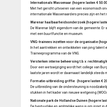
Internationals Wassenaar (hogere lasten € 50.00
Met het gericht uitvoeren van een economisch on
internationale Wassenaarders precies zijn en het
Warenar haalbaarheidsonderzoek (hogere lasten
De Warenar blijft eigendom van de gemeente. Er w
met een buurtfunctie en museum.
VNG-trainees inzetten voor de organisatie (hoge
In het aantrekken en ontwikkelen van jong tale
Traineeprogramma van de VNG.
Versterken interne beheersing t.b.v. rechtmatig
Door een wetswijziging wordt het college van Bu
laatste jaren wordt er daarnaast landelijk steed
Formatie-uitbreiding griffie (hogere lasten € 2
De uitbreiding van de ondersteuning is noodzake
stukken in het kader van nieuwe wetgeving (WOO/
Nationale park de Hollandse Duinen (hogere las
De bestuurlijke en ambtelijke wens is om inzet in