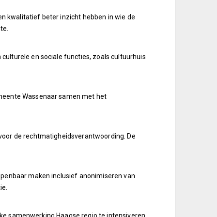
kwalitatief beter inzicht hebben in wie de
te.
lturele en sociale functies, zoals cultuurhuis
 gemeente Wassenaar samen met het
 voor de rechtmatigheidsverantwoording. De
 openbaar maken inclusief anonimiseren van
ie.
ijke samenwerking Haagse regio te intensiveren.