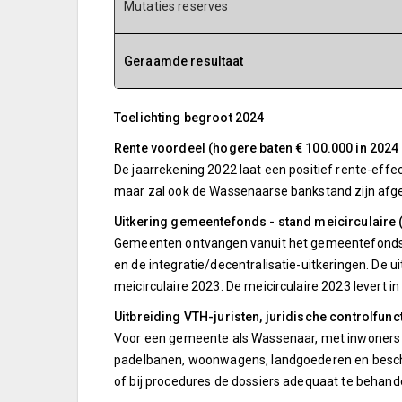
Mutaties reserves
Geraamde resultaat
Toelichting begroot 2024
Rente voordeel (hogere baten € 100.000 in 2024 e
De jaarrekening 2022 laat een positief rente-effec
maar zal ook de Wassenaarse bankstand zijn afge
Uitkering gemeentefonds - stand meicirculaire 
Gemeenten ontvangen vanuit het gemeentefonds ge
en de integratie/decentralisatie-uitkeringen. De
meicirculaire 2023. De meicirculaire 2023 levert i
Uitbreiding VTH-juristen, juridische controlfunc
Voor een gemeente als Wassenaar, met inwoners di
padelbanen, woonwagens, landgoederen en bescher
of bij procedures de dossiers adequaat te behande