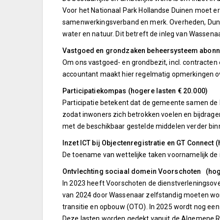
Voor het Nationaal Park Hollandse Duinen moet er
samenwerkingsverband en merk. Overheden, Dunea
water en natuur. Dit betreft de inleg van Wassenaa
Vastgoed en grondzaken beheersysteem abonne
Om ons vastgoed- en grondbezit, incl. contracten
accountant maakt hier regelmatig opmerkingen ov
Participatiekompas (hogere lasten € 20.000)
Participatie betekent dat de gemeente samen de
zodat inwoners zich betrokken voelen en bijdrage
met de beschikbaar gestelde middelen verder binn
Inzet ICT bij Objectenregistratie en GT Connect 
De toename van wettelijke taken voornamelijk de
Ontvlechting sociaal domein Voorschoten (hoger
In 2023 heeft Voorschoten de dienstverleningso
van 2024 door Wassenaar zelfstandig moeten worde
transitie en opbouw (OTO). In 2025 wordt nog een
Deze lasten worden gedekt vanuit de Algemene R