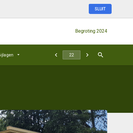
SLUIT
Begroting
2024
ijlagen