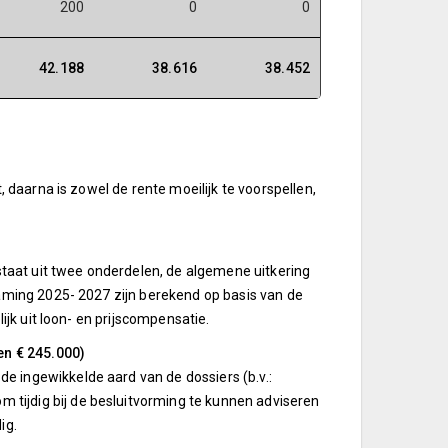
200
0
0
42.188
38.616
38.452
 daarna is zowel de rente moeilijk te voorspellen,
aat uit twee onderdelen, de algemene uitkering
raming 2025- 2027 zijn berekend op basis van de
jk uit loon- en prijscompensatie.
en € 245.000)
 ingewikkelde aard van de dossiers (b.v.:
tijdig bij de besluitvorming te kunnen adviseren
ig.